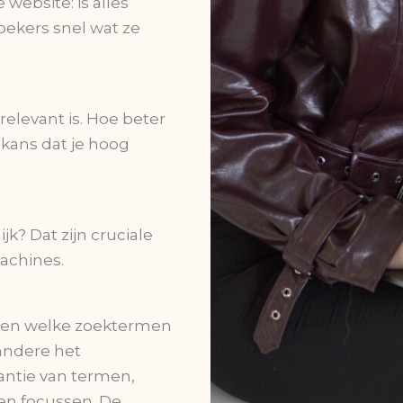
 website: is alles
oekers snel wat ze
 relevant is. Hoe beter
 kans dat je hoog
ijk? Dat zijn cruciale
achines.
ken welke zoektermen
 andere het
antie van termen,
en focussen. De