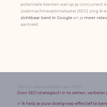
potentiële klanten wel op je concurrent k
zoekmachineoptimalisatie (SEO) zorg ik er
zichtbaar bent in Google
en je
meer rele
aantrekt.
Wat zijn de voordelen van SEO?
Door SEO strategisch in te zetten, verbeter 
✓ Ik help je jouw doelgroep effectief te ber