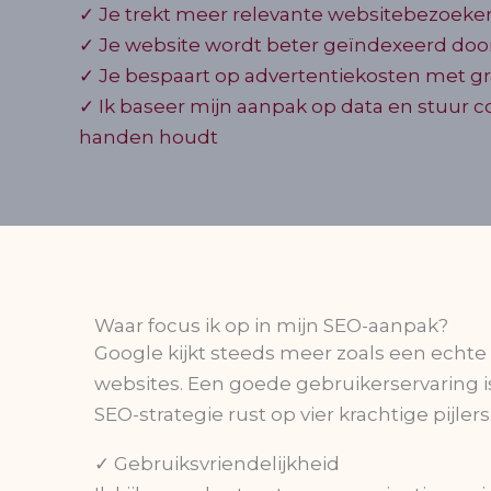
✓ Je trekt meer relevante websitebezoeke
✓ Je website wordt beter geïndexeerd do
✓ Je bespaart op advertentiekosten met gr
✓ Ik baseer mijn aanpak op data en stuur con
handen houdt
Waar focus ik op in mijn SEO-aanpak?
Google kijkt steeds meer zoals een echte
websites. Een goede gebruikerservaring is
SEO-strategie rust op vier krachtige pijlers
✓ Gebruiksvriendelijkheid