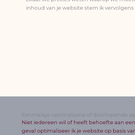
inhoud van je website stem ik vervolgens 
Eenmalige optimalisatie of doorlopende 
Niet iedereen wil of heeft behoefte aan ee
geval optimaliseer ik je website op basis va