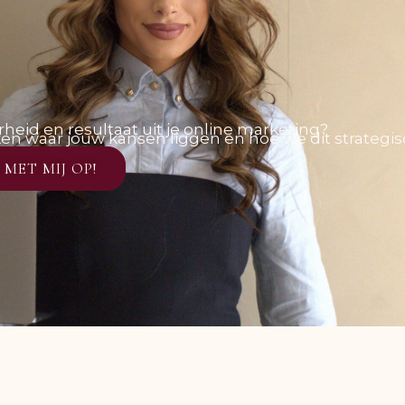
arheid en resultaat uit je online marketing?
en waar jouw kansen liggen en hoe we dit strategi
MET MIJ OP!