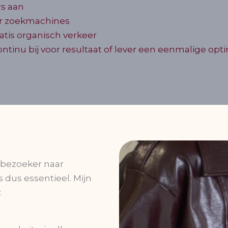
rs aan
or zoekmachines
atis organisch verkeer
tinu bij voor resultaat of lever een eenmalige optimal
 bezoeker naar
 dus essentieel. Mijn
: