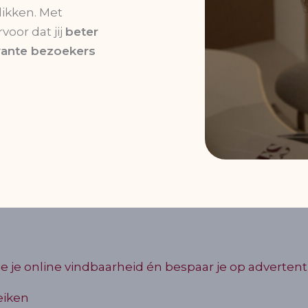
likken. Met
voor dat jij
beter
vante bezoekers
je je online vindbaarheid én bespaar je op advertenti
eiken