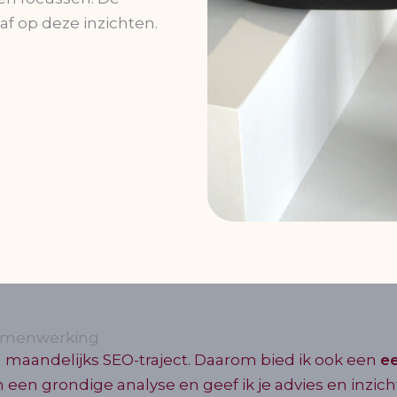
af op deze inzichten.
samenwerking
n maandelijks SEO-traject. Daarom bied ik ook een
e
n een grondige analyse en geef ik je advies en inzic