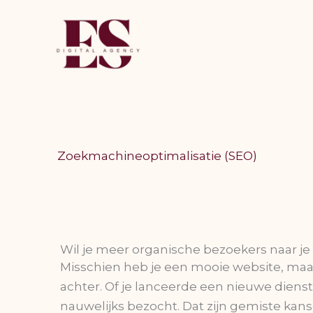
Ga
naar
de
inhoud
Zoekmachineoptimalisatie (SEO)
Wil je meer organische bezoekers naar je
Misschien heb je een mooie website, maar 
achter. Of je lanceerde een nieuwe dienst
nauwelijks bezocht. Dat zijn gemiste kans